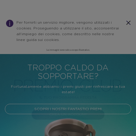
Per fornirti un servizio migliore, vengono utilizzati i
cookies. Proseguendo a utilizzare il sito, acconsentirai
all’impiego dei cookies, come descritto nelle nostre
linee guida sui cookies.
Le immagini sono solo a scopo illustrativo.
Casa
Warning:
Success:
Password
TROPPO CALDO DA
salvata
correttamente!
SOPPORTARE?
Fortunatamente abbiamo i premi giusti per rinfrescare la tua
estate!
IL TUO PROGRAMMA FEDELTÀ
SCOPRI I NOSTRI FANTASTICI PREMI
CREA UN ACCOUNT