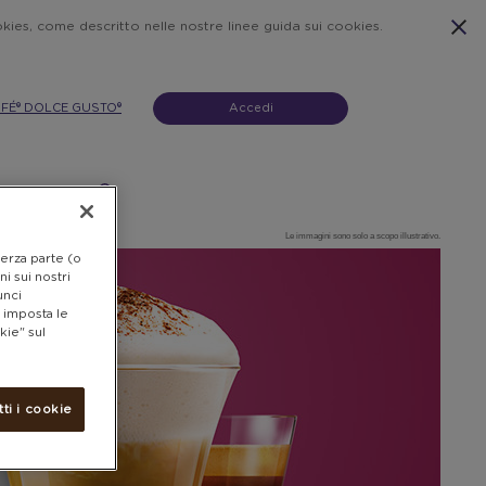
ookies, come descritto nelle nostre linee guida sui cookies.
AFÉ® DOLCE GUSTO®
Accedi
ESTATE
Le immagini sono solo a scopo illustrativo.
terza parte (o
i sui nostri
unci
e imposta le
kie" sul
tti i cookie