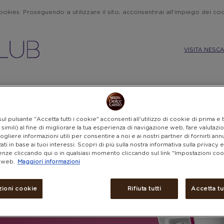
 cookies. Proseguendo a utilizzare il sito, acconsentirai all’impiego dei c
VISITA NESC
CUCINA CREATIVA
CARTE REGALO
BUONI SCONTO
ul pulsante "Accetta tutti i cookie" acconsenti all'utilizzo di cookie di prima e 
simili) al fine di migliorare la tua esperienza di navigazione web, fare valutazion
cogliere informazioni utili per consentire a noi e ai nostri partner di fornirti ann
ati in base ai tuoi interessi. Scopri di più sulla nostra informativa sulla privacy 
nze cliccando qui o in qualsiasi momento cliccando sul link "Impostazioni coo
o web.
Maggiori informazioni
TO
e in accessori per i tuoi caffé
zioni cookie
Rifiuta tutti
Accetta tu