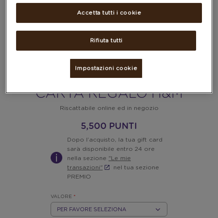
Accetta tutti i cookie
Rifiuta tutti
Impostazioni cookie
CARTA REGALO H&M
Riscattabile online ed in negozio
5,500 PUNTI
Dopo l’acquisto, la tua gift card
sarà disponibile entro 24 ore
nella sezione
"Le mie
transazioni"
nel tua sezione
PREMIO
VALORE
*