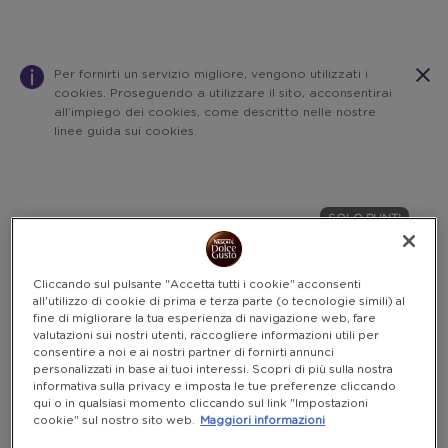
Per fornirti un servizio migliore, vengono utilizzati i
cookies. Proseguendo a utilizzare il sito, acconsentirai
all’impiego dei cookies, come descritto nelle nostre
linee guida sui cookies.
Warning:
Success:
Password
salvata
SOLO PUNTI
correttamente!
Cliccando sul pulsante "Accetta tutti i cookie" acconsenti
all'utilizzo di cookie di prima e terza parte (o tecnologie simili) al
fine di migliorare la tua esperienza di navigazione web, fare
valutazioni sui nostri utenti, raccogliere informazioni utili per
consentire a noi e ai nostri partner di fornirti annunci
personalizzati in base ai tuoi interessi. Scopri di più sulla nostra
informativa sulla privacy e imposta le tue preferenze cliccando
qui o in qualsiasi momento cliccando sul link "Impostazioni
cookie" sul nostro sito web.
Maggiori informazioni