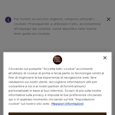
Per fornirti un servizio migliore, vengono utilizzati i
cookies. Proseguendo a utilizzare il sito, acconsentirai
all’impiego dei cookies, come descritto nelle nostre
linee guida sui cookies.
Warning:
Success:
Password
salvata
correttamente!
Cliccando sul pulsante "Accetta tutti i cookie" acconsenti
all'utilizzo di cookie di prima e terza parte (o tecnologie simili) al
fine di migliorare la tua esperienza di navigazione web, fare
valutazioni sui nostri utenti, raccogliere informazioni utili per
consentire a noi e ai nostri partner di fornirti annunci
personalizzati in base ai tuoi interessi. Scopri di più sulla nostra
informativa sulla privacy e imposta le tue preferenze cliccando
qui o in qualsiasi momento cliccando sul link "Impostazioni
cookie" sul nostro sito web.
Maggiori informazioni