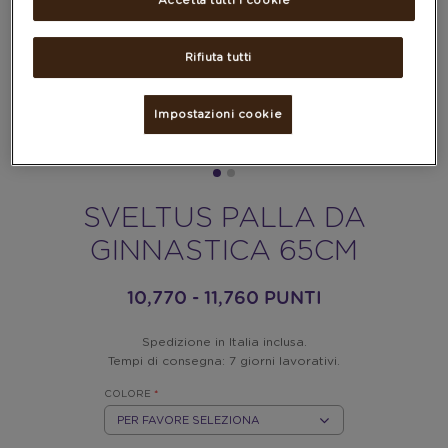
Accetta tutti i cookie
Rifiuta tutti
Impostazioni cookie
SVELTUS PALLA DA
GINNASTICA 65CM
10,770 - 11,760 PUNTI
Spedizione in Italia inclusa.
Tempi di consegna: 7 giorni lavorativi.
COLORE
*
VERDE