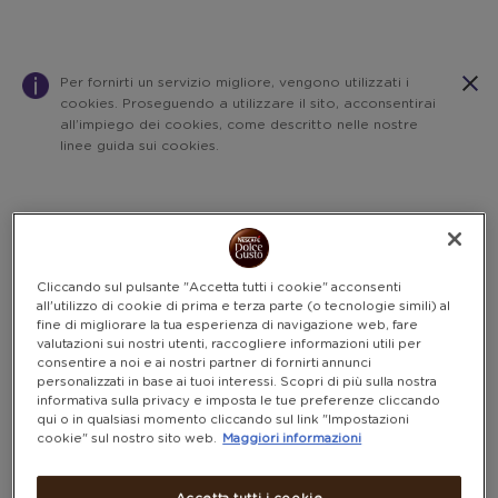
Per fornirti un servizio migliore, vengono utilizzati i
cookies. Proseguendo a utilizzare il sito, acconsentirai
all’impiego dei cookies, come descritto nelle nostre
linee guida sui cookies.
Warning:
Success:
Password
salvata
correttamente!
Cliccando sul pulsante "Accetta tutti i cookie" acconsenti
all'utilizzo di cookie di prima e terza parte (o tecnologie simili) al
fine di migliorare la tua esperienza di navigazione web, fare
valutazioni sui nostri utenti, raccogliere informazioni utili per
consentire a noi e ai nostri partner di fornirti annunci
personalizzati in base ai tuoi interessi. Scopri di più sulla nostra
informativa sulla privacy e imposta le tue preferenze cliccando
qui o in qualsiasi momento cliccando sul link "Impostazioni
cookie" sul nostro sito web.
Maggiori informazioni