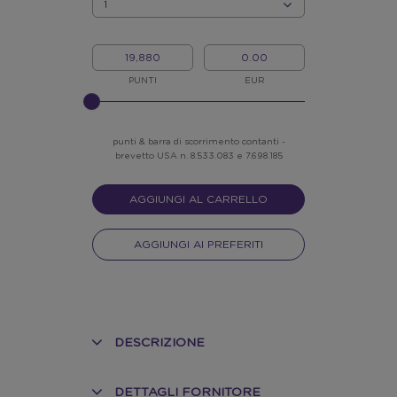
QUANTITÀ
I
IL
MIEI
MIO
PUNTI
CREDITO
PUNTI
EUR
INSERISCI
NELLO
SLIDER
punti & barra di scorrimento contanti -
brevetto USA n. 8.533.083 e 7.698.185
AGGIUNGI AL CARRELLO
AGGIUNGI AI PREFERITI
DESCRIZIONE
DETTAGLI FORNITORE