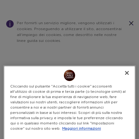
Per fornirti un servizio migliore, vengono utilizzati i
cookies. Proseguendo a utilizzare il sito, acconsentirai
all’impiego dei cookies, come descritto nelle nostre
linee guida sui cookies.
Warning:
Success:
Password
salvata
correttamente!
Cliccando sul pulsante "Accetta tutti i cookie" acconsenti
all'utilizzo di cookie di prima e terza parte (o tecnologie simili) al
fine di migliorare la tua esperienza di navigazione web, fare
valutazioni sui nostri utenti, raccogliere informazioni utili per
consentire a noi e ai nostri partner di fornirti annunci
personalizzati in base ai tuoi interessi. Scopri di più sulla nostra
informativa sulla privacy e imposta le tue preferenze cliccando
qui o in qualsiasi momento cliccando sul link "Impostazioni
cookie" sul nostro sito web.
Maggiori informazioni