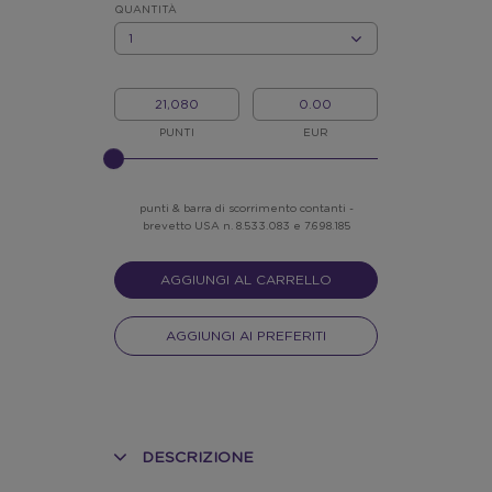
*
QUANTITÀ
QUANTITÀ
I
IL
MIEI
MIO
PUNTI
CREDITO
PUNTI
EUR
INSERISCI
NELLO
SLIDER
punti & barra di scorrimento contanti -
brevetto USA n. 8.533.083 e 7.698.185
AGGIUNGI AL CARRELLO
AGGIUNGI AI PREFERITI
DESCRIZIONE