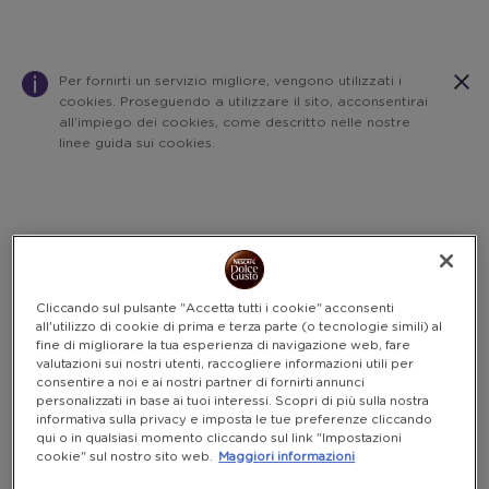
Per fornirti un servizio migliore, vengono utilizzati i
cookies. Proseguendo a utilizzare il sito, acconsentirai
all’impiego dei cookies, come descritto nelle nostre
linee guida sui cookies.
Warning:
Success:
Password
salvata
correttamente!
Cliccando sul pulsante "Accetta tutti i cookie" acconsenti
all'utilizzo di cookie di prima e terza parte (o tecnologie simili) al
fine di migliorare la tua esperienza di navigazione web, fare
valutazioni sui nostri utenti, raccogliere informazioni utili per
consentire a noi e ai nostri partner di fornirti annunci
personalizzati in base ai tuoi interessi. Scopri di più sulla nostra
informativa sulla privacy e imposta le tue preferenze cliccando
qui o in qualsiasi momento cliccando sul link "Impostazioni
cookie" sul nostro sito web.
Maggiori informazioni