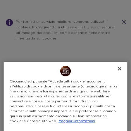
Per fornirti un servizio migliore, vengono utilizzati i
cookies. Proseguendo a utilizzare il sito, acconsentirai
all’impiego dei cookies, come descritto nelle nostre
linee guida sui cookies.
Warning:
Success:
Password
salvata
correttamente!
Cliccando sul pulsante "Accetta tutti i cookie" acconsenti
all'utilizzo di cookie di prima e terza parte (o tecnologie simili) al
fine di migliorare la tua esperienza di navigazione web, fare
valutazioni sui nostri utenti, raccogliere informazioni utili per
consentire a noi e ai nostri partner di fornirti annunci
personalizzati in base ai tuoi interessi. Scopri di più sulla nostra
informativa sulla privacy e imposta le tue preferenze cliccando
qui o in qualsiasi momento cliccando sul link "Impostazioni
cookie" sul nostro sito web.
Maggiori informazioni