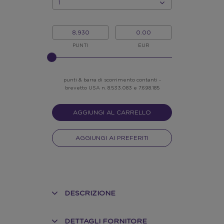
QUANTITÀ
I
IL
MIEI
MIO
PUNTI
CREDITO
PUNTI
EUR
INSERISCI
NELLO
SLIDER
punti & barra di scorrimento contanti -
brevetto USA n. 8.533.083 e 7.698.185
AGGIUNGI AL CARRELLO
AGGIUNGI AI PREFERITI
DESCRIZIONE
DETTAGLI FORNITORE