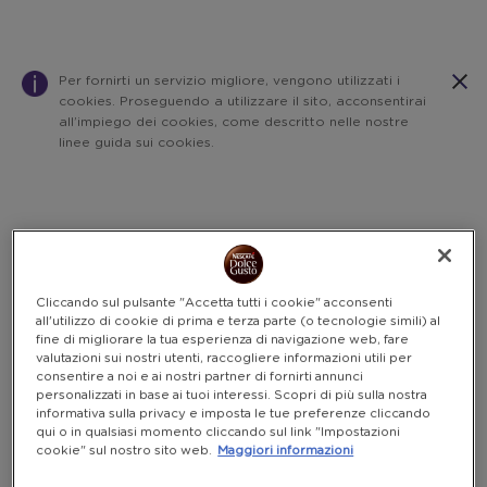
Per fornirti un servizio migliore, vengono utilizzati i
cookies. Proseguendo a utilizzare il sito, acconsentirai
all’impiego dei cookies, come descritto nelle nostre
linee guida sui cookies.
Warning:
Success:
Password
salvata
correttamente!
Cliccando sul pulsante "Accetta tutti i cookie" acconsenti
all'utilizzo di cookie di prima e terza parte (o tecnologie simili) al
fine di migliorare la tua esperienza di navigazione web, fare
valutazioni sui nostri utenti, raccogliere informazioni utili per
consentire a noi e ai nostri partner di fornirti annunci
personalizzati in base ai tuoi interessi. Scopri di più sulla nostra
informativa sulla privacy e imposta le tue preferenze cliccando
qui o in qualsiasi momento cliccando sul link "Impostazioni
cookie" sul nostro sito web.
Maggiori informazioni