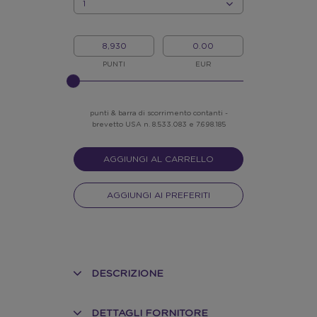
QUANTITÀ
I
IL
MIEI
MIO
PUNTI
CREDITO
PUNTI
EUR
INSERISCI
NELLO
SLIDER
punti & barra di scorrimento contanti -
brevetto USA n. 8.533.083 e 7.698.185
AGGIUNGI AL CARRELLO
AGGIUNGI AI PREFERITI
DESCRIZIONE
DETTAGLI FORNITORE