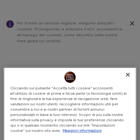
Per fornirti un servizio migliore, vengono utilizzati i
cookies. Proseguendo a utilizzare il sito, acconsentirai
all’impiego dei cookies, come descritto nelle nostre
linee guida sui cookies.
Warning:
Success:
Password
salvata
correttamente!
Cliccando sul pulsante "Accetta tutti i cookie" acconsenti
all'utilizzo di cookie di prima e terza parte (o tecnologie simili) al
fine di migliorare la tua esperienza di navigazione web, fare
valutazioni sui nostri utenti, raccogliere informazioni utili per
consentire a noi e ai nostri partner di fornirti annunci
personalizzati in base ai tuoi interessi. Scopri di più sulla nostra
informativa sulla privacy e imposta le tue preferenze cliccando
qui o in qualsiasi momento cliccando sul link "Impostazioni
cookie" sul nostro sito web.
Maggiori informazioni