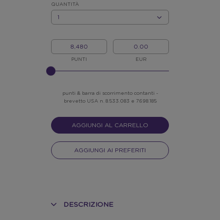
*
QUANTITÀ
QUANTITÀ
I
IL
MIEI
MIO
PUNTI
CREDITO
PUNTI
EUR
INSERISCI
NELLO
SLIDER
punti & barra di scorrimento contanti -
brevetto USA n. 8.533.083 e 7.698.185
AGGIUNGI AL CARRELLO
AGGIUNGI AI PREFERITI
DESCRIZIONE