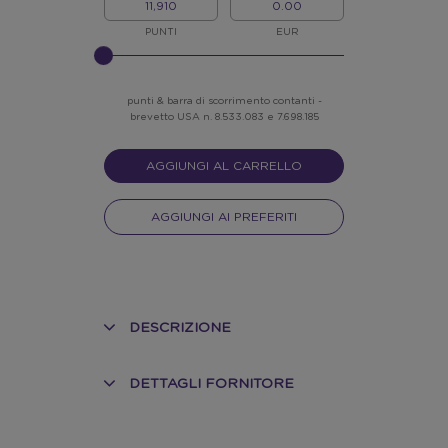
MIEI
MIO
PUNTI
CREDITO
PUNTI
EUR
INSERISCI
NELLO
SLIDER
punti & barra di scorrimento contanti -
brevetto USA n. 8.533.083 e 7.698.185
AGGIUNGI AL CARRELLO
AGGIUNGI AI PREFERITI
DESCRIZIONE
DETTAGLI FORNITORE