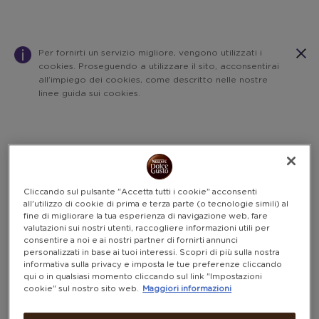
Per fornirti un servizio migliore, vengono utilizzati i
cookies. Proseguendo a utilizzare il sito, acconsentirai
all’impiego dei cookies, come descritto nelle nostre
linee guida sui cookies.
Warning:
Success:
Password
salvata
correttamente!
Cliccando sul pulsante "Accetta tutti i cookie" acconsenti
all'utilizzo di cookie di prima e terza parte (o tecnologie simili) al
fine di migliorare la tua esperienza di navigazione web, fare
valutazioni sui nostri utenti, raccogliere informazioni utili per
consentire a noi e ai nostri partner di fornirti annunci
personalizzati in base ai tuoi interessi. Scopri di più sulla nostra
informativa sulla privacy e imposta le tue preferenze cliccando
qui o in qualsiasi momento cliccando sul link "Impostazioni
cookie" sul nostro sito web.
Maggiori informazioni