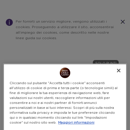
Per fornirti un servizio migliore, vengono utilizzati i
cookies. Proseguendo a utilizzare il sito, acconsentirai
all’impiego dei cookies, come descritto nelle nostre
linee guida sui cookies.
Warning:
Success:
Password
salvata
SOLO PUNTI
correttamente!
Cliccando sul pulsante "Accetta tutti i cookie" acconsenti
all'utilizzo di cookie di prima e terza parte (o tecnologie simili) al
fine di migliorare la tua esperienza di navigazione web, fare
valutazioni sui nostri utenti, raccogliere informazioni utili per
consentire a noi e ai nostri partner di fornirti annunci
personalizzati in base ai tuoi interessi. Scopri di più sulla nostra
informativa sulla privacy e imposta le tue preferenze cliccando
qui o in qualsiasi momento cliccando sul link "Impostazioni
cookie" sul nostro sito web.
Maggiori informazioni