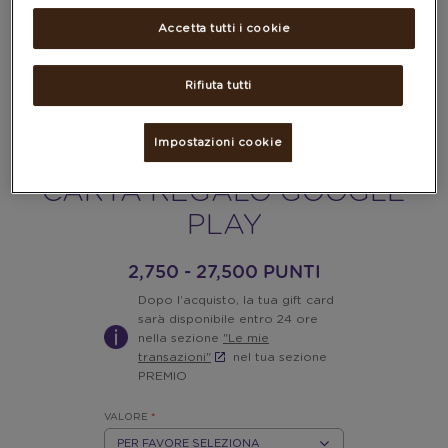
Accetta tutti i cookie
Rifiuta tutti
Impostazioni cookie
CARTA REGALO GOOGLE
PLAY
2,750 - 27,500 PUNTI
Dopo l’acquisto, la tua gift card
sarà disponibile entro 24 ore
nella sezione
"Le mie
transazioni"
nel tua sezione
PREMIO
VALORE
*