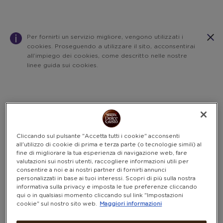
Per fornirti un servizio migliore, vengono utilizzati i
cookies. Proseguendo a utilizzare il sito, acconsentirai
all’impiego dei cookies, come descritto nelle nostre
linee guida sui cookies.
Warning:
Success:
Password
salvata
correttamente!
Cliccando sul pulsante "Accetta tutti i cookie" acconsenti
all'utilizzo di cookie di prima e terza parte (o tecnologie simili) al
fine di migliorare la tua esperienza di navigazione web, fare
valutazioni sui nostri utenti, raccogliere informazioni utili per
consentire a noi e ai nostri partner di fornirti annunci
personalizzati in base ai tuoi interessi. Scopri di più sulla nostra
informativa sulla privacy e imposta le tue preferenze cliccando
qui o in qualsiasi momento cliccando sul link "Impostazioni
cookie" sul nostro sito web.
Maggiori informazioni