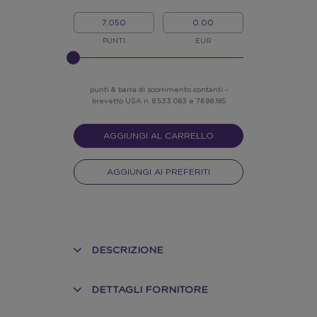
I
IL
MIEI
MIO
PUNTI
CREDITO
PUNTI
EUR
INSERISCI
NELLO
SLIDER
punti & barra di scorrimento contanti -
brevetto USA n. 8.533.083 e 7.698.185
AGGIUNGI AL CARRELLO
AGGIUNGI AI PREFERITI
DESCRIZIONE
DETTAGLI FORNITORE