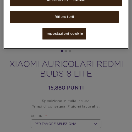
Accetta tutti i cookie
Rifiuta tutti
Impostazioni cookie
XIAOMI AURICOLARI REDMI
BUDS 8 LITE
15,880 PUNTI
Spedizione in Italia inclusa.
Tempi di consegna: 7 giorni lavorativi.
COLORE
*
BLU