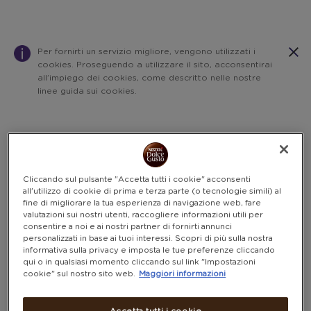
Per fornirti un servizio migliore, vengono utilizzati i
cookies. Proseguendo a utilizzare il sito, acconsentirai
all’impiego dei cookies, come descritto nelle nostre
linee guida sui cookies.
Warning:
Success:
Password
salvata
correttamente!
Cliccando sul pulsante "Accetta tutti i cookie" acconsenti
all'utilizzo di cookie di prima e terza parte (o tecnologie simili) al
fine di migliorare la tua esperienza di navigazione web, fare
valutazioni sui nostri utenti, raccogliere informazioni utili per
consentire a noi e ai nostri partner di fornirti annunci
personalizzati in base ai tuoi interessi. Scopri di più sulla nostra
informativa sulla privacy e imposta le tue preferenze cliccando
qui o in qualsiasi momento cliccando sul link "Impostazioni
cookie" sul nostro sito web.
Maggiori informazioni