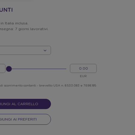
PUNTI
n Italia inclusa.
nsegna: 7 giorni lavorativi.
INSERISCI
IL
NELLO
MIO
SLIDER
CREDITO
EUR
 di scorrimento contanti - brevetto USA n. 8.533.083 e 7.698.185
IUNGI AL CARRELLO
IUNGI AI PREFERITI