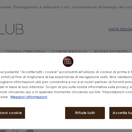
 cookies. Proseguendo a utilizzare il sito, acconsentirai all’impiego dei c
VISITA NESC
CUCINA CREATIVA
CARTE REGALO
BUONI SCONTO
ul pulsante "Accetta tutti i cookie" acconsenti all'utilizzo di cookie di prima e 
simili) al fine di migliorare la tua esperienza di navigazione web, fare valutazion
SN
cogliere informazioni utili per consentire a noi e ai nostri partner di fornirti ann
ati in base ai tuoi interessi. Scopri di più sulla nostra informativa sulla privacy 
PE
nze cliccando qui o in qualsiasi momento cliccando sul link "Impostazioni coo
o web.
Maggiori informazioni
MI
zioni cookie
Rifiuta tutti
Accetta tu
26