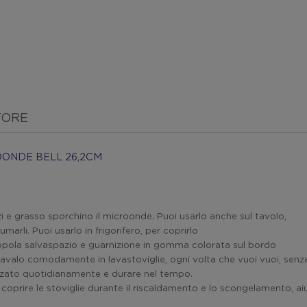
TORE
OONDE BELL 26,2CM
zzi e grasso sporchino il microonde. Puoi usarlo anche sul tavolo,
marli. Puoi usarlo in frigorifero, per coprirlo
opola salvaspazio e guarnizione in gomma colorata sul bordo
Lavalo comodamente in lavastoviglie, ogni volta che vuoi vuoi, senza
zzato quotidianamente e durare nel tempo.
 coprire le stoviglie durante il riscaldamento e lo scongelamento, aiu