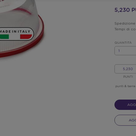
5,230 
Spedizione i
Tempi di co
QUANTITÀ
QUANTITÀ
I
MIEI
PUNTI
PUNTI
punti & barra
AGG
AGG