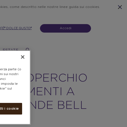
ookies, come descritto nelle nostre linee guida sui cookies.
AFÉ® DOLCE GUSTO®
Accedi
ESTATE
terza parte (o
i sui nostri
IPS COPERCHIO
unci
e imposta le
R ALIMENTI A
kie" sul
CROONDE BELL
tti i cookie
,2CM