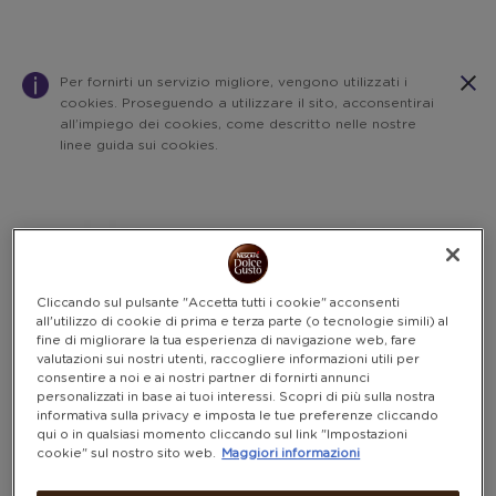
Per fornirti un servizio migliore, vengono utilizzati i
cookies. Proseguendo a utilizzare il sito, acconsentirai
all’impiego dei cookies, come descritto nelle nostre
linee guida sui cookies.
Warning:
Success:
Password
salvata
correttamente!
Cliccando sul pulsante "Accetta tutti i cookie" acconsenti
all'utilizzo di cookie di prima e terza parte (o tecnologie simili) al
fine di migliorare la tua esperienza di navigazione web, fare
valutazioni sui nostri utenti, raccogliere informazioni utili per
consentire a noi e ai nostri partner di fornirti annunci
personalizzati in base ai tuoi interessi. Scopri di più sulla nostra
informativa sulla privacy e imposta le tue preferenze cliccando
qui o in qualsiasi momento cliccando sul link "Impostazioni
cookie" sul nostro sito web.
Maggiori informazioni