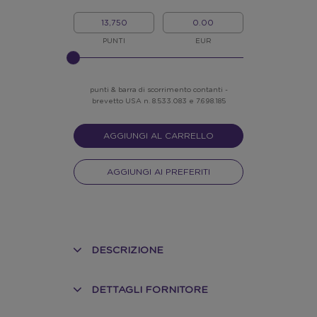
I
IL
MIEI
MIO
PUNTI
CREDITO
PUNTI
EUR
INSERISCI
NELLO
SLIDER
punti & barra di scorrimento contanti -
brevetto USA n. 8.533.083 e 7.698.185
AGGIUNGI AL CARRELLO
AGGIUNGI AI PREFERITI
DESCRIZIONE
DETTAGLI FORNITORE