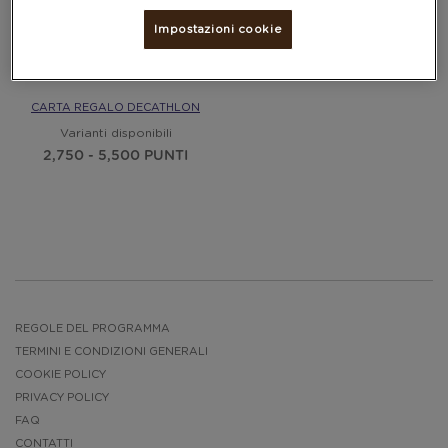
Impostazioni cookie
CARTA REGALO DECATHLON
Varianti disponibili
2,750 - 5,500 PUNTI
REGOLE DEL PROGRAMMA
TERMINI E CONDIZIONI GENERALI
COOKIE POLICY
PRIVACY POLICY
FAQ
CONTATTI