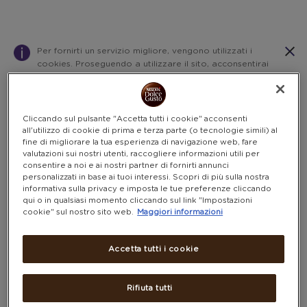
Per fornirti un servizio migliore, vengono utilizzati i
cookies. Proseguendo a utilizzare il sito, acconsentirai
all’impiego dei cookies, come descritto nelle nostre
linee guida sui cookies.
Cliccando sul pulsante "Accetta tutti i cookie" acconsenti
Decathlon
all'utilizzo di cookie di prima e terza parte (o tecnologie simili) al
Warning:
Success:
Password
PRODOTTI DECATHLON
fine di migliorare la tua esperienza di navigazione web, fare
salvata
valutazioni sui nostri utenti, raccogliere informazioni utili per
(1 PRODOTTO)
correttamente!
consentire a noi e ai nostri partner di fornirti annunci
Prodotti
personalizzati in base ai tuoi interessi. Scopri di più sulla nostra
informativa sulla privacy e imposta le tue preferenze cliccando
FILTRA PER PUNTI
qui o in qualsiasi momento cliccando sul link "Impostazioni
cookie" sul nostro sito web.
Maggiori informazioni
Solo punti
Accetta tutti i cookie
Rifiuta tutti