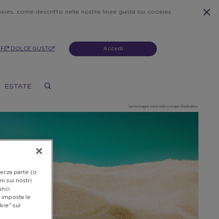
ookies, come descritto nelle nostre linee guida sui cookies.
AFÉ® DOLCE GUSTO®
Accedi
ESTATE
Le immagini sono solo a scopo illustrativo.
terza parte (o
i sui nostri
unci
e imposta le
kie" sul