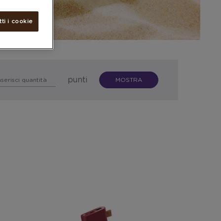
tti i cookie
punti
MOSTRA