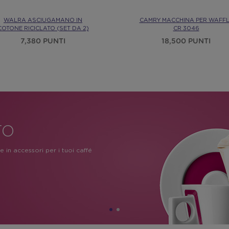
WALRA ASCIUGAMANO IN
CAMRY MACCHINA PER WAFF
COTONE RICICLATO (SET DA 2)
CR 3046
7,380 PUNTI
18,500 PUNTI
TO
LE
e in accessori per i tuoi caffé
ologi e divertenti cuffie, abbiamo