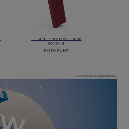
A
FRESH 'N REBEL POWERBANK
NEDIS
6000MAH
SMART
19,130 PUNTI
7,
Le immagini sono solo a scopo illustrativo.