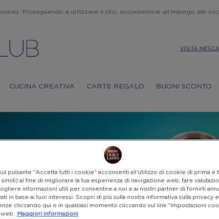
 cookies. Proseguendo a utilizzare il sito, acconsentirai all’impiego dei c
VISITA NESC
CUCINA CREATIVA
CARTE REGALO
BUONI SCONTO
 CALDO DA
TARE?
ul pulsante "Accetta tutti i cookie" acconsenti all'utilizzo di cookie di prima e 
e abbiamo i premi giusti per
simili) al fine di migliorare la tua esperienza di navigazione web, fare valutazion
IL TUO PROGRAMMA FEDELTÀ
 tua estate!
cogliere informazioni utili per consentire a noi e ai nostri partner di fornirti ann
ati in base ai tuoi interessi. Scopri di più sulla nostra informativa sulla privacy 
nze cliccando qui o in qualsiasi momento cliccando sul link "Impostazioni coo
o web.
Maggiori informazioni
CREA UN ACCOUNT
I NOSTRI FANTASTICI PREMI