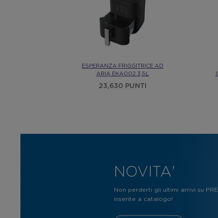
L CAFFÈ È
ESPERANZA FRIGGITRICE AD
NA IDEA"
ARIA EKA002 3,5L
NTI
23,630 PUNTI
NOVITA'
Non perderti gli ultimi arrivi su P
inserite a catalogo!