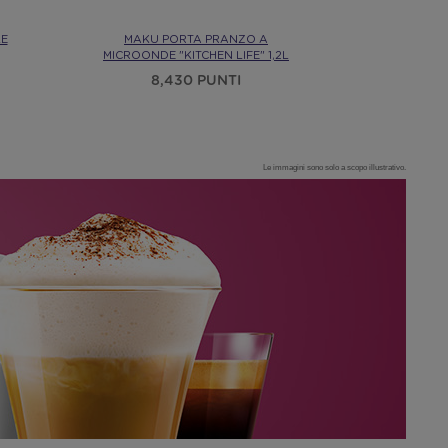
LE
MAKU PORTA PRANZO A
TAZZA DI C
MICROONDE "KITCHEN LIFE" 1,2L
8,
8,430 PUNTI
Le immagini sono solo a scopo illustrativo.